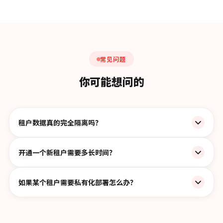
常见问题
你可能想问的
租户数据真的完全隔离吗？
是的。采用数据库级别的强隔离方案，每个租户的数据存储在
开通一个新租户需要多长时间？
独立的 Schema 中，从底层保障数据安全，任何租户无法访问
其他租户的数据。
系统自动初始化，通常 2–5 分钟即可完成租户开通，租户立即
如果某个租户需要私有化部署怎么办？
可登录后台开始配置，无需人工干预。
企业版支持为特定租户提供独立的私有化部署环境，既享受平
台统一升级的便利，又满足特殊合规要求。