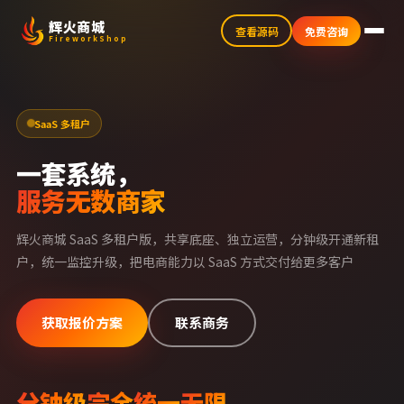
辉火商城
查看源码
免费咨询
FireworkShop
SaaS 多租户
一套系统，
服务无数商家
辉火商城 SaaS 多租户版，共享底座、独立运营，分钟级开通新租
户，统一监控升级，把电商能力以 SaaS 方式交付给更多客户
获取报价方案
联系商务
分钟级
完全
统一
无限